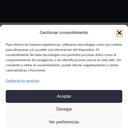
Gestionar consentimiento
Para ofrecer las mejores experiencias, utilizamos tecnologías como las cookies
para almacenar y/o acceder a la información del dispositivo. El
consentimiento de estas tecnologías nos permitirá procesar datos como el
comportamiento de navegación o las identificaciones únicas en este sitio. No
Aviso legal
Política de privacidad
Política de cookies
consentir o retirar el consentimiento, puede afectar negativamente a ciertas
características y funciones.
2019-2024 © Ronzapil por
Burman Comunicación
Gestionar los servicios
Aceptar
Denegar
Ver preferencias