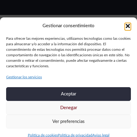
Gestionar consentimiento
Para ofrecer las mejores experiencias, utilizamos tecnologías como las cookies
para almacenar y/o acceder a la información del dispositivo. El
consentimiento de estas tecnologías nos permitirá procesar datos como el
comportamiento de navegación o las identificaciones únicas en este sitio. No
Aviso legal
Política de privacidad
Política de cookies
consentir o retirar el consentimiento, puede afectar negativamente a ciertas
características y funciones.
2019-2024 © Ronzapil por
Burman Comunicación
Gestionar los servicios
Aceptar
Denegar
Ver preferencias
Política de cookies
Política de privacidad
Aviso legal