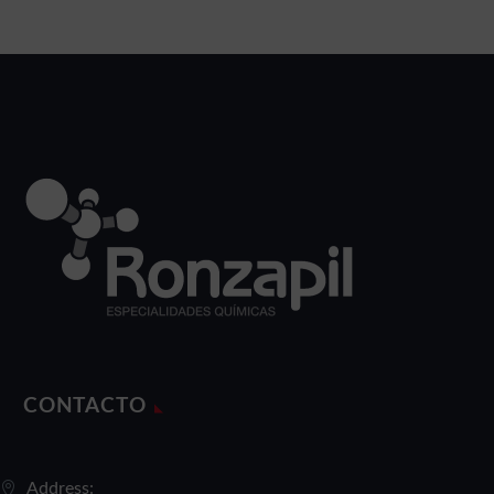
Duis sed odio sit amet
nibh vulputate cursus a
sit amet mauris.
CONTACTO
Address: