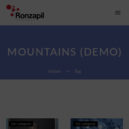
MOUNTAINS (DEMO)
Home
Tag
Eco
Vita
Sin categoría
Sin categoría