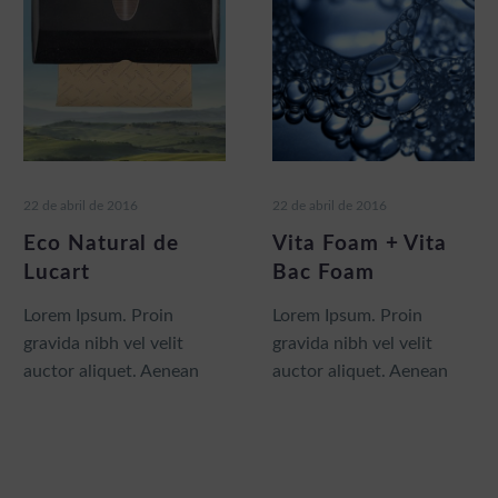
Natural
Foam
de
+
Lucart
Vita
Bac
Foam
22 de abril de 2016
22 de abril de 2016
Eco Natural de
Vita Foam + Vita
Lucart
Bac Foam
Lorem Ipsum. Proin
Lorem Ipsum. Proin
gravida nibh vel velit
gravida nibh vel velit
auctor aliquet. Aenean
auctor aliquet. Aenean
sollicitudin, lorem quis
sollicitudin, lorem quis
bibendum auctor,
bibendum auctor, nisi elit
consequat ipsum, nec
sagittis sem nibh id elit.