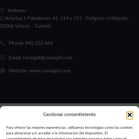
Address:
C/Arkatza,1 Pabellones 44, 114 y 115 · Polígono Uritiasolo ·
01006 Vitoria – Gasteiz
Phone:
945 232 666
Email:
ronzapil@ronzapil.com
Website:
www.ronzapil.com
Gestionar consentimiento
Para ofrecer las mejores experiencias, utilizamos tecnologías como las cookies
para almacenar y/o acceder a la información del dispositivo. El
consentimiento de estas tecnologías nos permitirá procesar datos como el